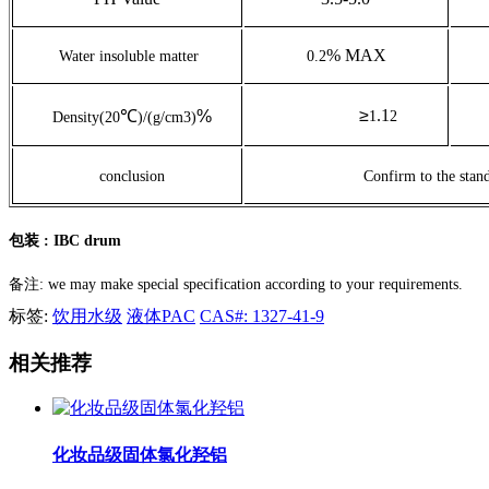
% MAX
Water insoluble matter
0.2
≥
.1
℃
%
1
2
Density
(20
)/(g/cm3)
conclusion
Confirm to the stan
包装
: IBC drum
备注: we may make special specification according to your requirements.
标签:
饮用水级
液体PAC
CAS#: 1327-41-9
相关推荐
化妆品级固体氯化羟铝