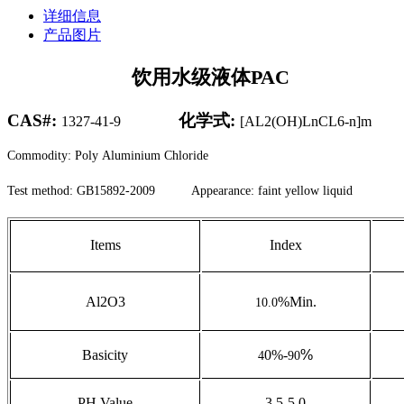
详细信息
产品图片
饮用水级液体PAC
CAS#:
化学式:
1327-41-9
[AL2(OH)LnCL6-n]m
Commodity: Poly Aluminium Chloride
Test method: GB
15892
-200
9
Appearance:
faint yellow liquid
Items
Index
Al2O3
%Min.
10.0
Basicity
0%-
%
4
90
PH Value
3.5-5.0